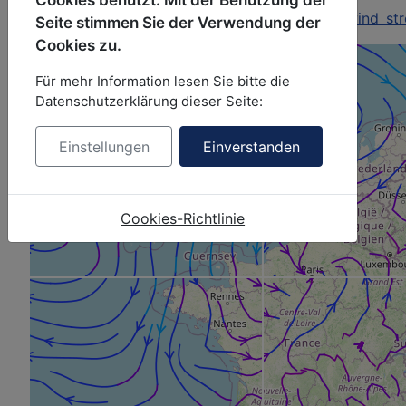
https://weather.openportguide.de/tiles/actual/wind_s
Seite stimmen Sie der Verwendung der
Cookies zu.
Für mehr Information lesen Sie bitte die
Datenschutzerklärung dieser Seite:
Einstellungen
Einverstanden
Cookies-Richtlinie