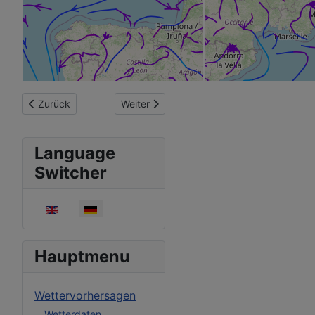
Vorheriger Beitrag: Wetterkacheln - Variablen
Nächster Beitrag: Wetterkacheln - Nutz
Zurück
Weiter
Language
Switcher
Sprache auswählen
Hauptmenu
Wettervorhersagen
Wetterdaten