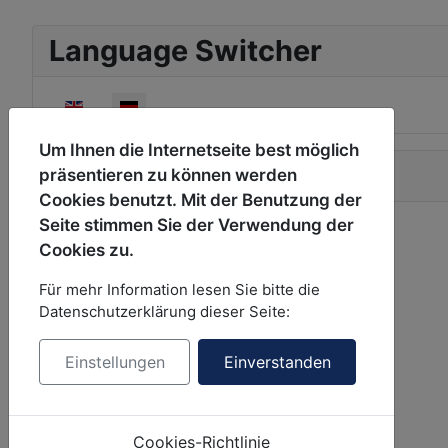
Language Switcher
Sprache auswählen
Um Ihnen die Internetseite best möglich
Hauptmenu
präsentieren zu können werden
Cookies benutzt. Mit der Benutzung der
Seite stimmen Sie der Verwendung der
Wettervorhersagen
Cookies zu.
Wetterdaten
Wetteranimation
Für mehr Information lesen Sie bitte die
Datenschutzerklärung dieser Seite:
Leaflet - particle animation
Wetterkacheln
Einstellungen
Einverstanden
Variablen
Zeitschritte
aktuelle Wetterkacheln auf Vollbildkarte
Cookies-Richtlinie