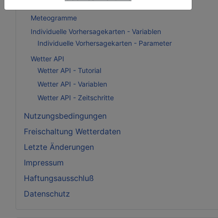
Demowetterkacheln auf Vollbildkarte
Meteogramme
Individuelle Vorhersagekarten - Variablen
Individuelle Vorhersagekarten - Parameter
Wetter API
Wetter API - Tutorial
Wetter API - Variablen
Wetter API - Zeitschritte
Nutzungsbedingungen
Freischaltung Wetterdaten
Letzte Änderungen
Impressum
Haftungsausschluß
Datenschutz