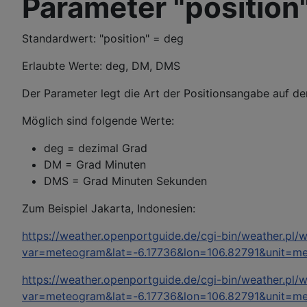
Parameter "position
Standardwert: "position" = deg
Erlaubte Werte: deg, DM, DMS
Der Parameter legt die Art der Positionsangabe auf 
Möglich sind folgende Werte:
deg = dezimal Grad
DM = Grad Minuten
DMS = Grad Minuten Sekunden
Zum Beispiel Jakarta, Indonesien:
https://weather.openportguide.de/cgi-bin/weather.pl/
var=meteogram&lat=-6.17736&lon=106.82791&unit=me
https://weather.openportguide.de/cgi-bin/weather.pl/
var=meteogram&lat=-6.17736&lon=106.82791&unit=me