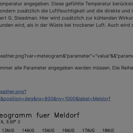
e Temperatur angegeben. Diese gefühlte Temperatur berück
ndern zusätzlich die Luftfeuchtigkeit und die direkte und 
ert G. Steadman. Hier wird zusätzlich zur kühlenden Wirku
unden wird, als in der Wüste bei trockener Luft. Auch wir
weather.png?var=meteogram&"parameter"="value"&&"paramete
 immer alle Parameter angegeben werden müssen. Die Reihen
weather.png?
c&position=deg&nx=800&ny=1000&label=Meldorf