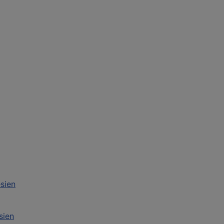
sien
sien