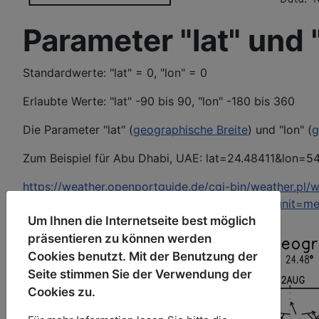
Parameter "lat" und 
Standardwerte: "lat" = 0, "lon" = 0
Erlaubte Werte: "lat" -90 bis 90, "lon" -180 bis 360
Die Parameter "lat" (
geographische Breite
) und "lon" (
g
Zum Beispiel für Abu Dhabi, UAE: lat=24.48411&lon=5
https://weather.openportguide.de/cgi-bin/weather.pl/
var=meteogram&lat=24.48411&lon=54.36870&unit=me
Um Ihnen die Internetseite best möglich
präsentieren zu können werden
Cookies benutzt. Mit der Benutzung der
Seite stimmen Sie der Verwendung der
Cookies zu.