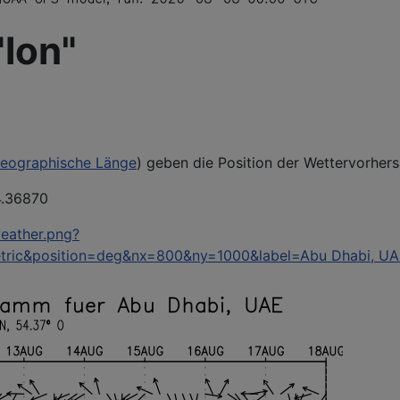
"lon"
eographische Länge
) geben die Position der Wettervorher
4.36870
weather.png?
tric&position=deg&nx=800&ny=1000&label=Abu Dhabi, U