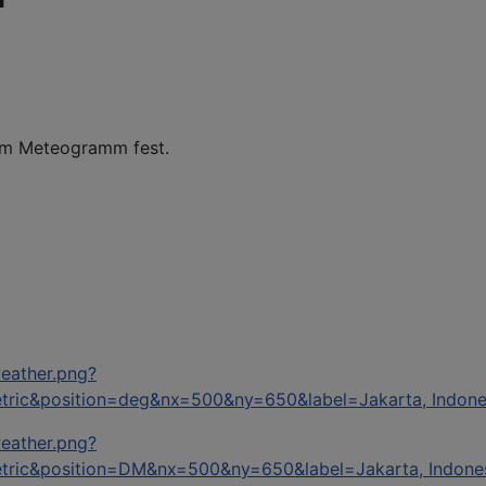
"
dem Meteogramm fest.
weather.png?
tric&position=deg&nx=500&ny=650&label=Jakarta, Indone
weather.png?
tric&position=DM&nx=500&ny=650&label=Jakarta, Indone