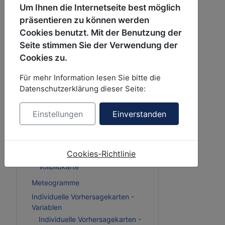
Hauptmenu
Um Ihnen die Internetseite best möglich
präsentieren zu können werden
Cookies benutzt. Mit der Benutzung der
Wettervorhersagen
Seite stimmen Sie der Verwendung der
Wetterdaten
Cookies zu.
Wetteranimation
Leaflet - particle animation
Für mehr Information lesen Sie bitte die
Datenschutzerklärung dieser Seite:
Wetterkacheln
Variablen
Einstellungen
Einverstanden
Zeitschritte
aktuelle Wetterkacheln auf
Vollbildkarte
Cookies-Richtlinie
Demowetterkacheln auf
Vollbildkarte
Meteogramme
Individuelle Vorhersagekarten -
Variablen
Individuelle Vorhersagekarten -